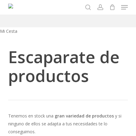
Menu
Skip
to
search
account
main
content
Close
Mi Cesta
Cart
Escaparate de
productos
Tenemos en stock una
gran variedad de productos
y si
ninguno de ellos se adapta a tus necesidades te lo
conseguimos.