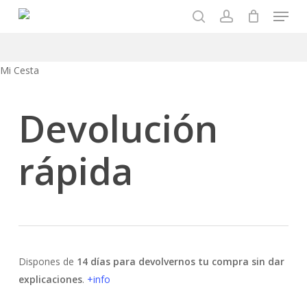
Menu
Skip
to
search
account
main
content
Close
Mi Cesta
Cart
Devolución
rápida
Dispones de
14 días para devolvernos tu compra sin dar
explicaciones
.
+info