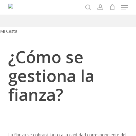
Menu
Skip
to
search
account
main
content
Close
Mi Cesta
Cart
¿Cómo se
gestiona la
fianza?
La fianza se cobrará junto a la cantidad correspondiente del