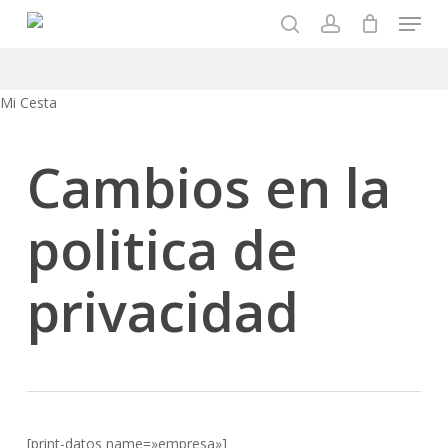
Menu
Skip
to
search
account
main
content
Close
Mi Cesta
Cart
Cambios en la
politica de
privacidad
[print-datos name=»empresa»]