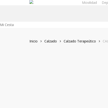
Movilidad
Dep
Skip
to
main
content
Close
Mi Cesta
Cart
Inicio
Calzado
Calzado Terapeútico
CA