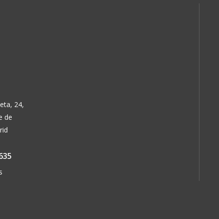
eta, 24,
e de
rid
635
s