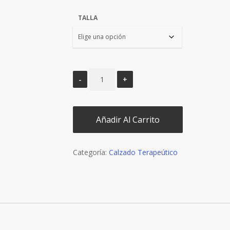
€159,90.
€143,90
TALLA
Añadir Al Carrito
Categoría:
Calzado Terapeútico