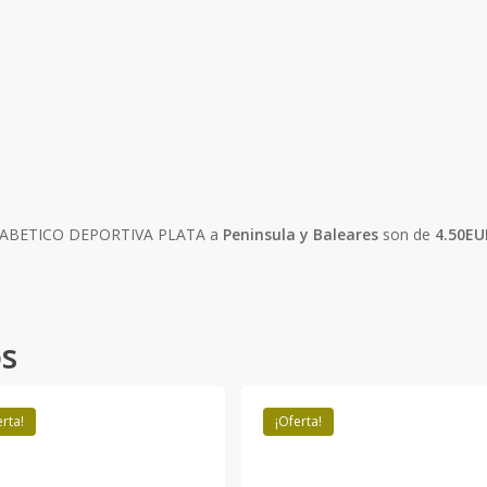
 DIABETICO DEPORTIVA PLATA a
Peninsula y Baleares
son de
4.50EU
os
erta!
¡Oferta!