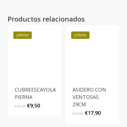
Productos relacionados
¡Oferta!
¡Oferta!
CUBREESCAYOLA
ASIDERO CON
PIERNA
VENTOSAS
29CM
El
El
€
9,50
€
10,90
precio
precio
El
El
€
17,90
€
19,90
original
actual
precio
precio
era:
es:
original
actual