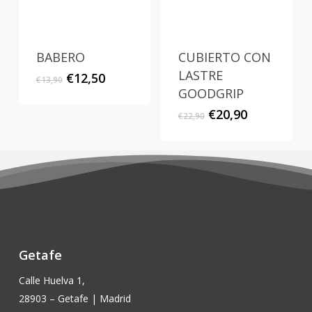
BABERO
CUBIERTO CON
LASTRE
El
El
€
12,50
€
13,90
precio
precio
GOODGRIP
original
actual
El
El
€
20,90
€
22,90
era:
es:
precio
precio
€13,90.
€12,50.
original
actual
era:
es:
€22,90.
€20,90.
Getafe
Calle Huelva 1,
28903 – Getafe | Madrid