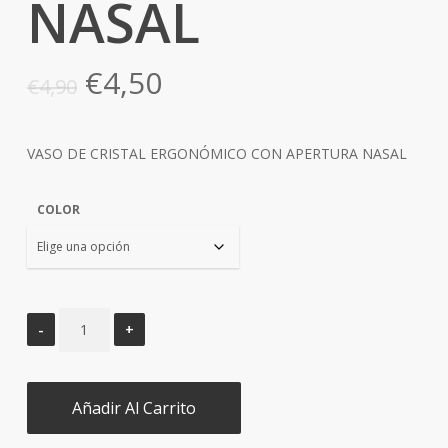
NASAL
El
El
€
4,50
€
4,90
precio
precio
original
actual
VASO DE CRISTAL ERGONÓMICO CON APERTURA NASAL
era:
es:
€4,90.
€4,50.
COLOR
Añadir Al Carrito