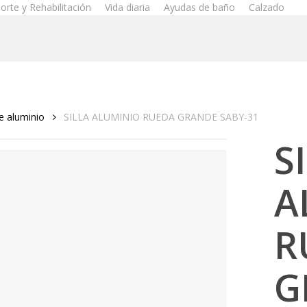
orte y Rehabilitación
Vida diaria
Ayudas de baño
Calzado
de aluminio
SILLA ALUMINIO RUEDA GRANDE SABY-31
S
A
R
G