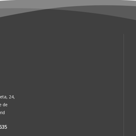
eta, 24,
e de
rid
635