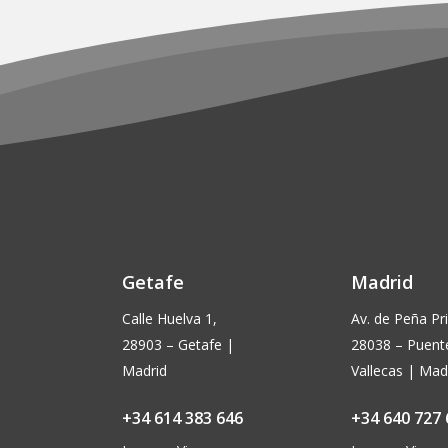
página
de
producto
Getafe
Madrid
Calle Huelva 1,
Av. de Peña Pri
28903 – Getafe |
28038 – Puent
Madrid
Vallecas | Mad
+34 614 383 646
+34 640 727 