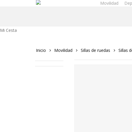
Movilidad
Dep
Skip
to
main
content
Close
Mi Cesta
Cart
Inicio
Movilidad
Sillas de ruedas
Sillas 