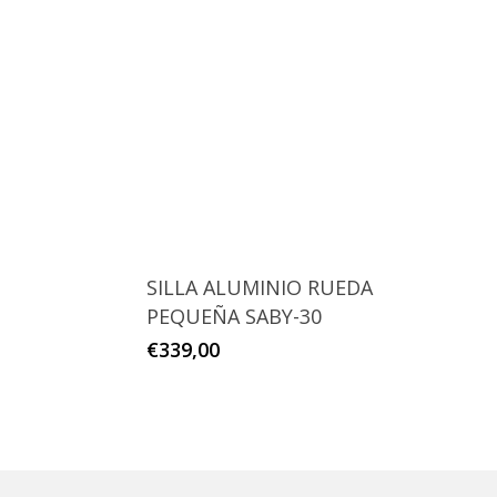
Este
producto
tiene
múltiples
variantes.
SILLA ALUMINIO RUEDA
Las
PEQUEÑA SABY-30
opciones
€
339,00
se
pueden
elegir
en
la