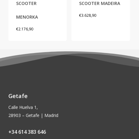
SCOOTER
SCOOTER MADEIRA
múltiples
múltiples
variantes.
variantes.
€
3.628,90
MENORKA
Las
Las
€
2.176,90
opciones
opciones
se
se
pueden
pueden
elegir
elegir
en
en
la
la
página
página
de
de
producto
producto
Getafe
Calle Huelva 1,
28903 – Getafe | Madrid
+34 614 383 646