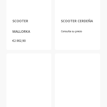
producto
Este
producto
tiene
SCOOTER
SCOOTER CERDEÑA
múltiples
variantes.
MALLORKA
Consulta su precio
Las
€
2.902,90
opciones
se
pueden
elegir
en
la
página
de
producto
Este
Este
producto
producto
tiene
tiene