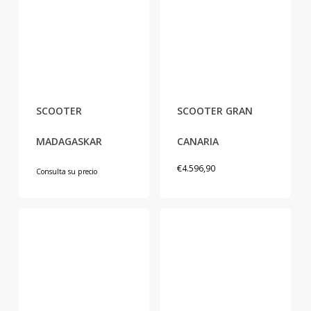
Este
producto
tiene
SCOOTER
SCOOTER GRAN
múltiples
variantes.
MADAGASKAR
CANARIA
Las
€
4.596,90
opciones
Consulta su precio
se
pueden
elegir
en
la
página
de