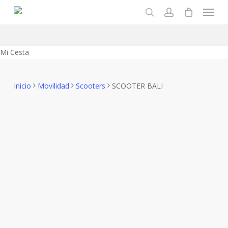
Menu
Skip
to
search
account
main
content
Close
Mi Cesta
Cart
Inicio
Movilidad
Scooters
SCOOTER BALI