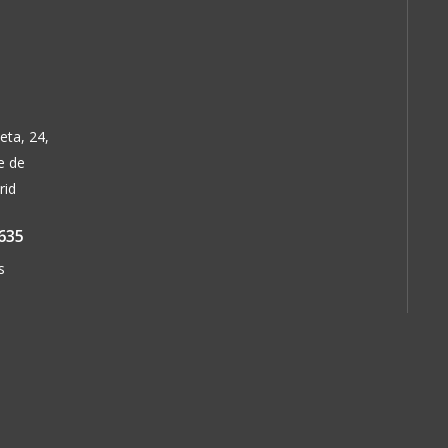
eta, 24,
e de
rid
635
s