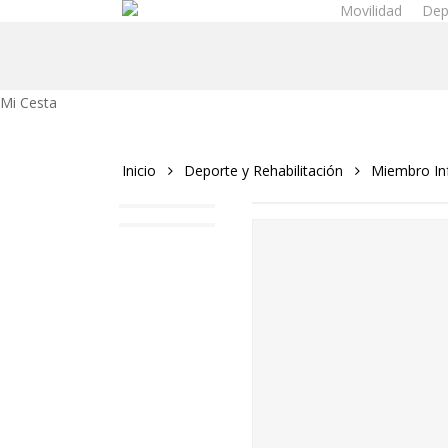
Movilidad
Dep
Skip
to
main
content
Close
Mi Cesta
Cart
Inicio
Deporte y Rehabilitación
Miembro Inf