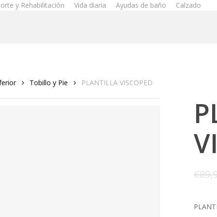
orte y Rehabilitación
Vida diaria
Ayudas de baño
Calzado
erior
Tobillo y Pie
PLANTILLA VISCOPED
P
V
€
89,
PLANTI