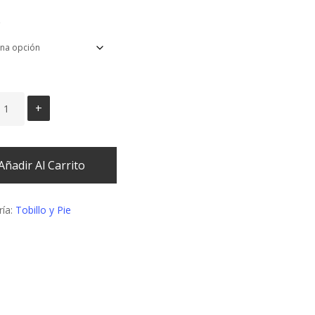
€89,90.
€80,90.
Añadir Al Carrito
ría:
Tobillo y Pie