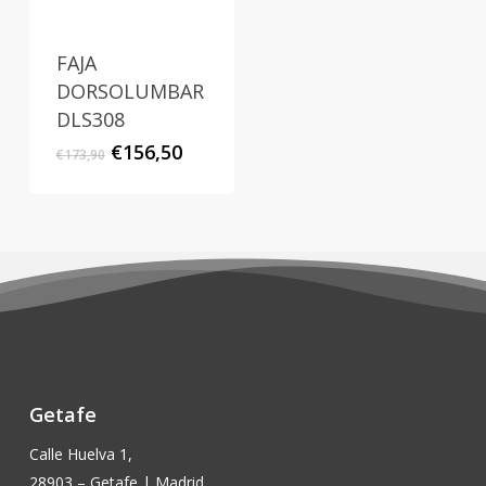
FAJA
DORSOLUMBAR
DLS308
El
El
€
156,50
€
173,90
precio
precio
original
actual
era:
es:
€173,90.
€156,50.
Getafe
Calle Huelva 1,
28903 – Getafe | Madrid