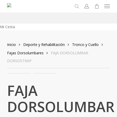
Menu
Skip
to
search
account
main
content
Close
Mi Cesta
Cart
Inicio
Deporte y Rehabilitación
Tronco y Cuello
Fajas Dorsolumbares
FAJA DORSOLUMBAR
DORSOSTRAP
FAJA
DORSOLUMBAR