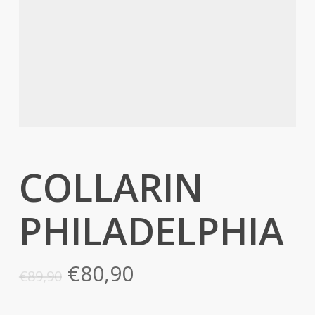
COLLARIN
PHILADELPHIA
El
El
€
80,90
€
89,90
precio
precio
original
actual