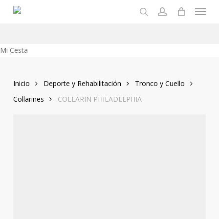
Menu
Skip
to
search
account
main
content
Close
Mi Cesta
Cart
Inicio
Deporte y Rehabilitación
Tronco y Cuello
Collarines
COLLARIN PHILADELPHIA