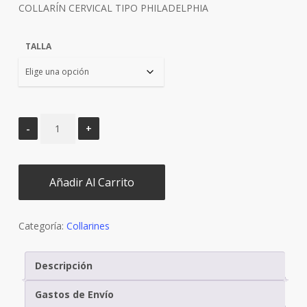
COLLARÍN CERVICAL TIPO PHILADELPHIA
era:
es:
€89,90.
€80,90.
TALLA
Añadir Al Carrito
Categoría:
Collarines
Descripción
Gastos de Envío