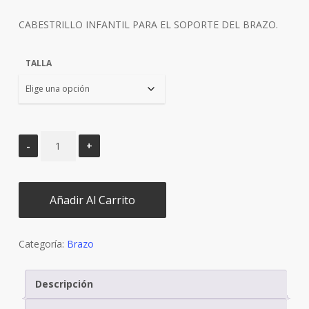
original
actual
CABESTRILLO INFANTIL PARA EL SOPORTE DEL BRAZO.
era:
es:
€40,90.
€36,90.
TALLA
Añadir Al Carrito
Categoría:
Brazo
Descripción