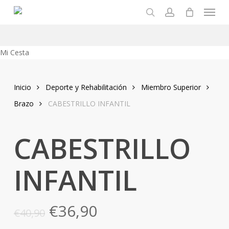
Menu
Skip
to
search
account
main
content
Close
Mi Cesta
Cart
Inicio
Deporte y Rehabilitación
Miembro Superior
Brazo
CABESTRILLO INFANTIL
CABESTRILLO
INFANTIL
El
El
€
36,90
€
40,90
precio
precio