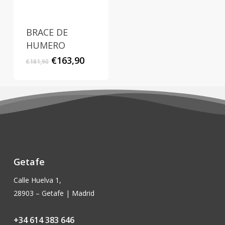
BRACE DE
HUMERO
El
El
€
163,90
€
181,90
precio
precio
original
actual
era:
es:
€181,90.
€163,90.
Getafe
Calle Huelva 1,
28903 – Getafe | Madrid
+34 614 383 646