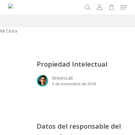
Menu
Skip
to
search
account
main
content
Close
Mi Cesta
Cart
Propiedad
Intelectual
Propiedad Intelectual
BravesLab
5 de noviembre de 2018
Datos
del
Datos del responsable del
responsable