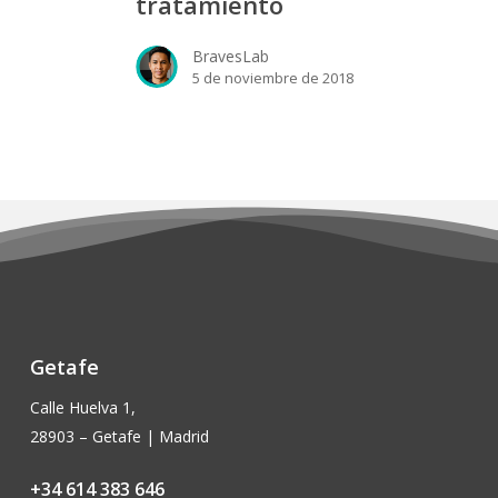
tratamiento
del
tratamiento
BravesLab
5 de noviembre de 2018
Getafe
Calle Huelva 1,
28903 – Getafe | Madrid
+34 614 383 646